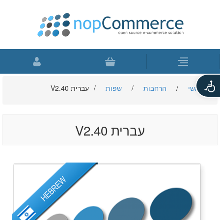
פתח
ראשי
/
הרחבות
/
שפות
/
עברית V2.40
סרגל
נגישות
עברית V2.40